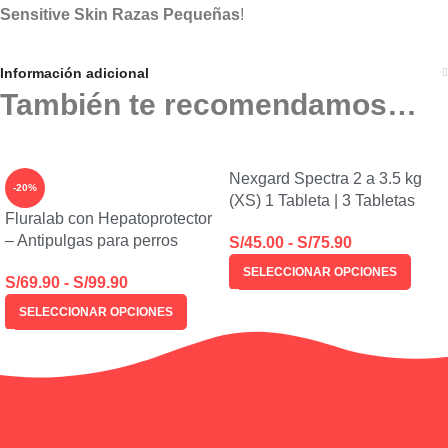
Sensitive Skin Razas Pequeñas
!
Información adicional
También te recomendamos…
Nexgard Spectra 2 a 3.5 kg
-20%
(XS) 1 Tableta | 3 Tabletas
Fluralab con Hepatoprotector
– Antipulgas para perros
S/
45.00
-
S/
75.90
SELECCIONAR OPCIONES
S/
69.90
-
S/
99.90
SELECCIONAR OPCIONES