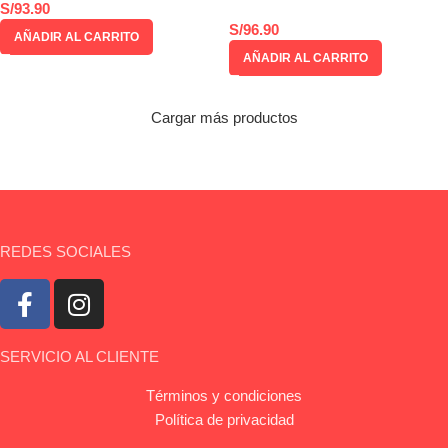
S/
93.90
S/
96.90
AÑADIR AL CARRITO
AÑADIR AL CARRITO
Cargar más productos
REDES SOCIALES
SERVICIO AL CLIENTE
Términos y condiciones
Política de privacidad