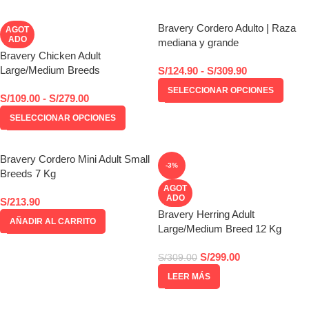
Bravery Cordero Adulto | Raza
AGOT
ADO
mediana y grande
Bravery Chicken Adult
Large/Medium Breeds
S/
124.90
-
S/
309.90
SELECCIONAR OPCIONES
S/
109.00
-
S/
279.00
SELECCIONAR OPCIONES
Bravery Cordero Mini Adult Small
-3%
Breeds 7 Kg
AGOT
ADO
S/
213.90
Bravery Herring Adult
AÑADIR AL CARRITO
Large/Medium Breed 12 Kg
S/
299.00
S/
309.00
LEER MÁS