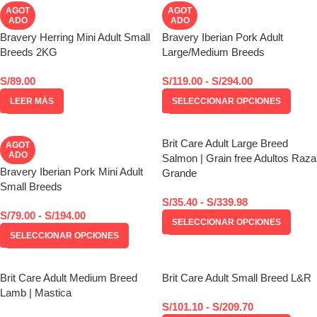
AGOT
AGOT
ADO
ADO
Bravery Herring Mini Adult Small
Bravery Iberian Pork Adult
Breeds 2KG
Large/Medium Breeds
S/
89.00
S/
119.00
-
S/
294.00
LEER MÁS
SELECCIONAR OPCIONES
Brit Care Adult Large Breed
AGOT
ADO
Salmon | Grain free Adultos Raza
Bravery Iberian Pork Mini Adult
Grande
Small Breeds
S/
35.40
-
S/
339.98
S/
79.00
-
S/
194.00
SELECCIONAR OPCIONES
SELECCIONAR OPCIONES
Brit Care Adult Medium Breed
Brit Care Adult Small Breed L&R
Lamb | Mastica
S/
101.10
-
S/
209.70