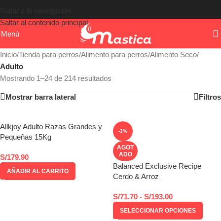
Saltar a la navegación
Saltar al contenido principal
Menú
Inicio
/
Tienda para perros
/
Alimento para perros
/
Alimento Seco
/
Adulto
Mostrando 1–24 de 214 resultados
Mostrar barra lateral
Filtros
Allkjoy Adulto Razas Grandes y
-3%
Pequeñas 15Kg
AGOT
ADO
S/
179.90
Balanced Exclusive Recipe
AÑADIR AL CARRITO
Cerdo & Arroz
S/
71.70
-
S/
193.00
SELECCIONAR OPCIONES