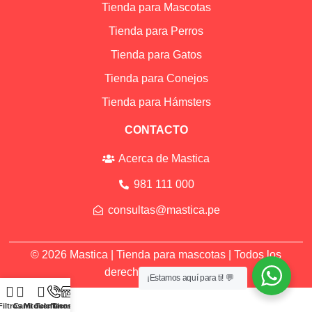
Tienda para Mascotas
Tienda para Perros
Tienda para Gatos
Tienda para Conejos
Tienda para Hámsters
CONTACTO
Acerca de Mastica
981 111 000
consultas@mastica.pe
© 2026 Mastica |
Tienda para mascotas
| Todos los
derechos reservados
¡Estamos aquí para ti! 💬
Filtros
Carrito
Mi cuenta
Telefonos
Tiendas