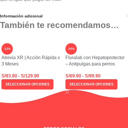
Información adicional
También te recomendamos…
-13%
-20%
Atrevia XR | Acción Rápida x
Fluralab con Hepatoprotector
3 Meses
– Antipulgas para perros
S/
93.90
-
S/
129.90
S/
69.90
-
S/
99.90
SELECCIONAR OPCIONES
SELECCIONAR OPCIONES