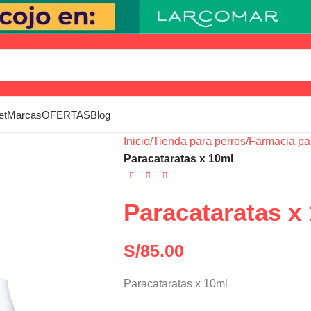
et
Marcas
OFERTAS
Blog
Inicio
/
Tienda para perros
/
Farmacia pa
Paracataratas x 10ml
Paracataratas x
S/
85.00
Paracataratas x 10ml