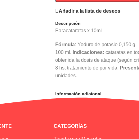
Añadir a la lista de deseos
Descripción
Paracataratas x 10ml
Fórmula:
Yoduro de potasio 0,150 g –
100 ml.
Indicaciones:
cataratas en to
obtenida la dosis de ataque (según cri
8 hs, tratamiento de por vida.
Present
unidades.
Información adicional
IENTE
CATEGORÍAS
iones
Tienda para Mascotas