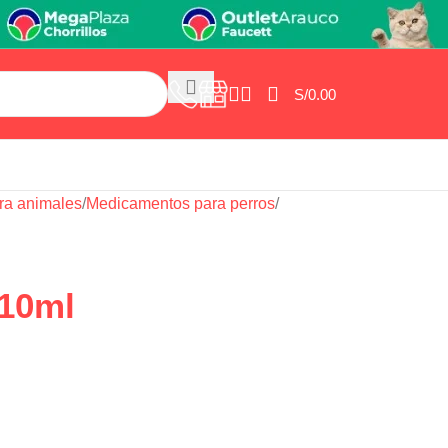
S/
0.00
ra animales
/
Medicamentos para perros
/
 10ml