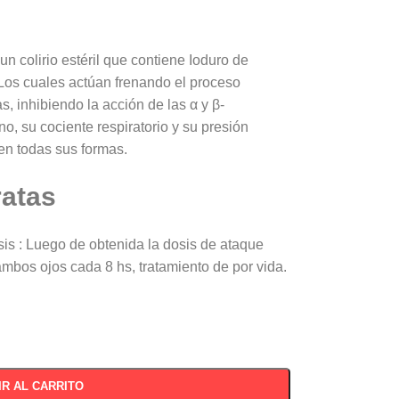
un colirio estéril que contiene Ioduro de
 Los cuales actúan frenando el proceso
as, inhibiendo la acción de las α y β-
no, su cociente respiratorio y su presión
 en todas sus formas.
ratas
sis : Luego de obtenida la dosis de ataque
 ambos ojos cada 8 hs, tratamiento de por vida.
IR AL CARRITO