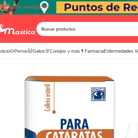
Saltar a la navegación
Saltar al contenido principal
Inicio
🐶Perros
🐱Gatos
🐰Conejos y más
💊Farmacia
Enfermedades V