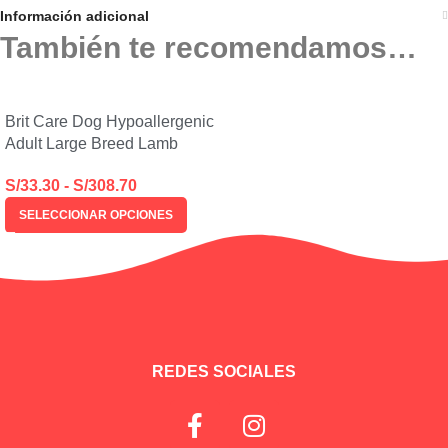
Información adicional
También te recomendamos…
Brit Care Dog Hypoallergenic
Adult Large Breed Lamb
S/
33.30
-
S/
308.70
SELECCIONAR OPCIONES
REDES SOCIALES