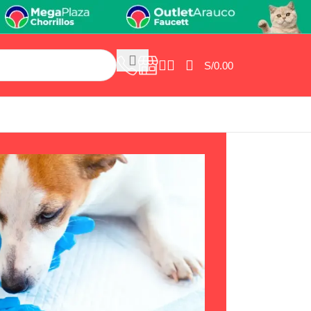
S/
0.00