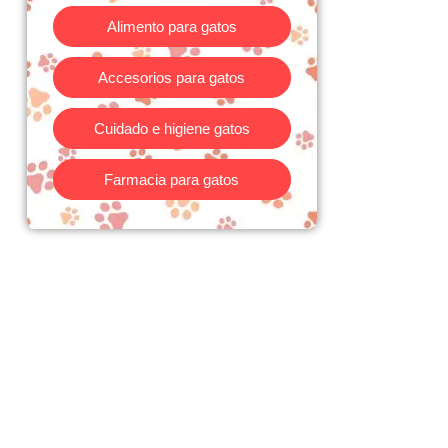
Alimento para gatos
Accesorios para gatos
Cuidado e higiene gatos
Farmacia para gatos