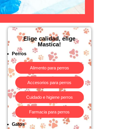
Elige calidad, elige
Mastica!​
Perros
Alimento para perros
Accesorios para perros
Cuidado e higiene perros
Farmacia para perros
Gatos