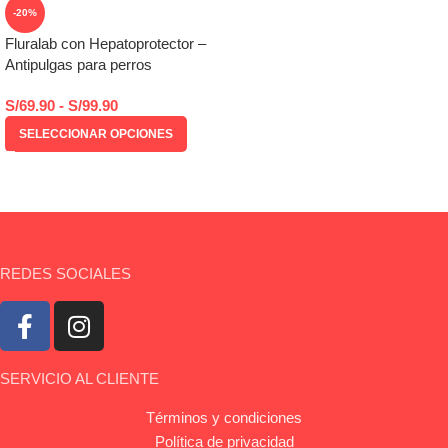
-20%
Fluralab con Hepatoprotector –
Antipulgas para perros
S/
69.90
-
S/
99.90
SELECCIONAR OPCIONES
REDES SOCIALES
SERVICIO AL CLIENTE
Términos y condiciones
Política de privacidad