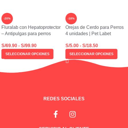
-20%
-18%
Fluralab con Hepatoprotector
Orejas de Cerdo para Perros
– Antipulgas para perros
4 unidades | Pet Labet
S/
69.90
-
S/
99.90
S/
5.00
-
S/
18.50
SELECCIONAR OPCIONES
SELECCIONAR OPCIONES
REDES SOCIALES