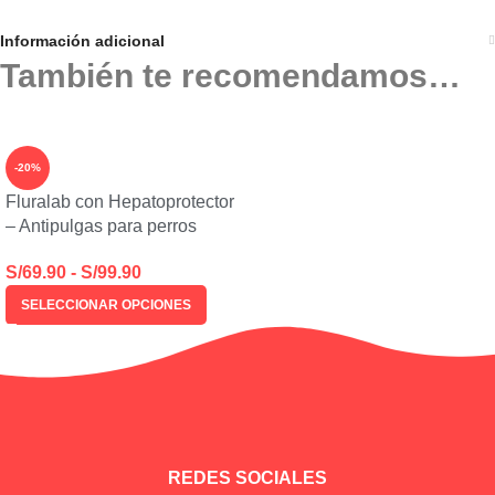
Información adicional
También te recomendamos…
-20%
Fluralab con Hepatoprotector
– Antipulgas para perros
S/
69.90
-
S/
99.90
SELECCIONAR OPCIONES
REDES SOCIALES