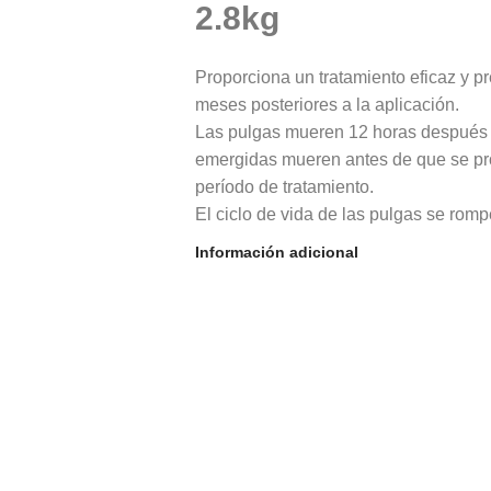
2.8kg
Proporciona un tratamiento eficaz y p
meses posteriores a la aplicación.
Las pulgas mueren 12 horas después d
emergidas mueren antes de que se pr
período de tratamiento.
El ciclo de vida de las pulgas se rompe
duradera contra las pulgas adultas en 
Información adicional
Las pulgas adultas recién emergidas 
produzcan huevos viables
Reduce la incidencia de dermatitis alé
pulgas adultas
Trata y controla las infestaciones de 
americano) durante 8 semanas
Previene la enfermedad del gusano de
trata y controla los gusanos redondos
Muy eficaz contra las infestaciones d