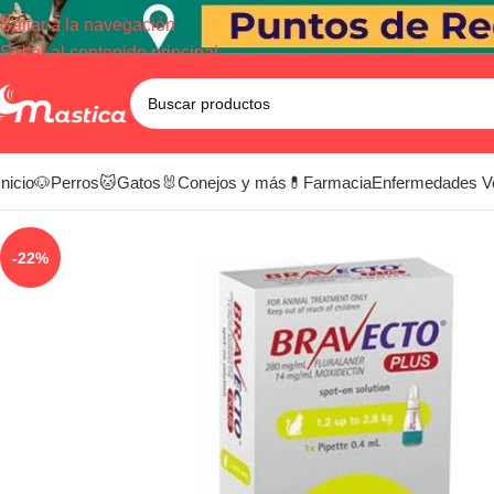
Saltar a la navegación
Saltar al contenido principal
Inicio
🐶Perros
🐱Gatos
🐰Conejos y más
💊Farmacia
Enfermedades V
-22%