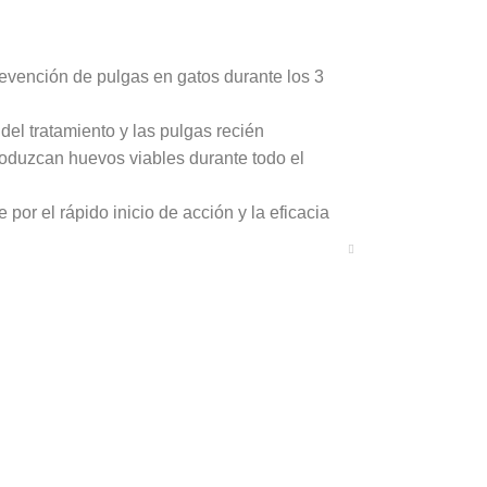
revención de pulgas en gatos durante los 3
el tratamiento y las pulgas recién
oduzcan huevos viables durante todo el
 por el rápido inicio de acción y la eficacia
el gato.
en un gato mueren antes de que se
rgica por pulgas (DAP) al controlar las
Dermacentor variabilis (garrapata del perro
l corazón causada por Dirofilaria immitis y
 y anquilostomas.
e ácaros del oído después de un solo