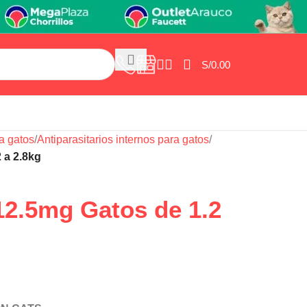
S/
0.00
a gatos
/
Antiparasitarios internos para gatos
/
 a 2.8kg
12.5mg Gatos de 1.2