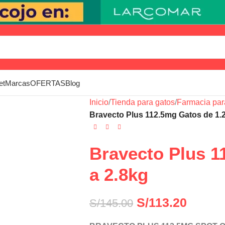
et
Marcas
OFERTAS
Blog
Inicio
/
Tienda para gatos
/
Farmacia par
Bravecto Plus 112.5mg Gatos de 1.2
Bravecto Plus 1
a 2.8kg
S/
113.20
S/
145.00