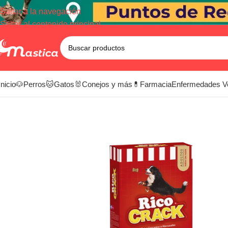
Saltar a la navegación
Saltar al contenido principal
Inicio
🐶Perros
🐱Gatos
🐰Conejos y más
💊Farmacia
Enfermedades V