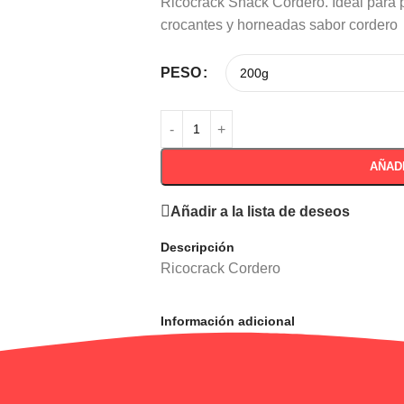
Ricocrack Snack Cordero. Ideal para p
crocantes y horneadas sabor cordero
PESO
AÑAD
Añadir a la lista de deseos
Descripción
Ricocrack Cordero
Información adicional