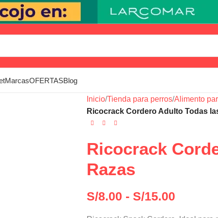
et
Marcas
OFERTAS
Blog
Inicio
/
Tienda para perros
/
Alimento par
Ricocrack Cordero Adulto Todas la
Ricocrack Corde
Razas
S/
8.00
-
S/
15.00