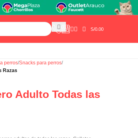
S/
0.00
a perros
/
Snacks para perros
/
s Razas
ro Adulto Todas las