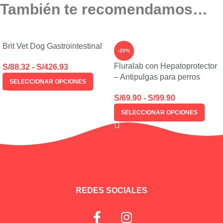
También te recomendamos…
Brit Vet Dog Gastrointestinal
-20%
Fluralab con Hepatoprotector
S/
88.32
-
S/
426.93
– Antipulgas para perros
SELECCIONAR OPCIONES
S/
69.90
-
S/
99.90
SELECCIONAR OPCIONES
REDES SOCIALES