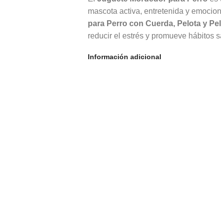
mascota activa, entretenida y emocio
para Perro con Cuerda, Pelota y Pe
reducir el estrés y promueve hábitos
Información adicional
Gracias a su diseño multifuncional, el
Cuerda, Pelota y Peluche
combina mo
convirtiéndose en un accesorio esencia
¿Por Qué Elegir u
para Perro con Cue
Peluche?
Diseño Funcional del 
Perro