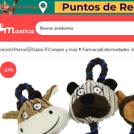
Saltar a la navegación
Saltar al contenido principal
Inicio
🐶Perros
🐱Gatos
🐰Conejos y más
💊Farmacia
Enfermedades V
-27%