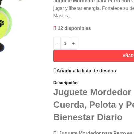
Juguete Mordedor para Perro con C
jugar y liberar energía. Fortalece su 
Mastica.
12 disponibles
AÑAD
Añadir a la lista de deseos
Descripción
Juguete Mordedor 
Cuerda, Pelota y P
Bienestar Diario
El
Juguete Mordedor para Perro
es 