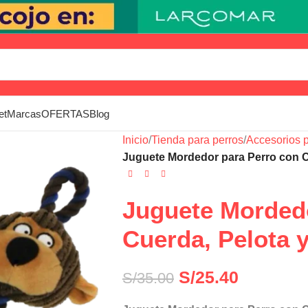
et
Marcas
OFERTAS
Blog
Inicio
/
Tienda para perros
/
Accesorios p
Juguete Mordedor para Perro con C
Juguete Mordedo
Cuerda, Pelota 
S/
25.40
S/
35.00