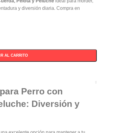
uerda, Pelota y Peluche
ideal para morder,
dentadura y diversión diaria. Compra en
IR AL CARRITO
para Perro con
eluche: Diversión y
una excelente opción para mantener a tu