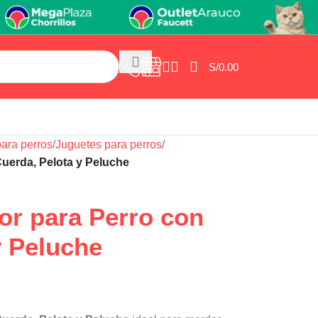
S/
0.00
ara perros
/
Juguetes para perros
/
uerda, Pelota y Peluche
r para Perro con
y Peluche