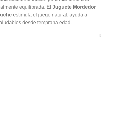
nalmente equilibrada. El
Juguete Mordedor
luche
estimula el juego natural, ayuda a
 saludables desde temprana edad.
Juguete Mordedor para Perro con
rdida, lanzamiento e interacción,
l para el día a día.
n Juguete Mordedor
rda, Pelota y
Juguete Mordedor para