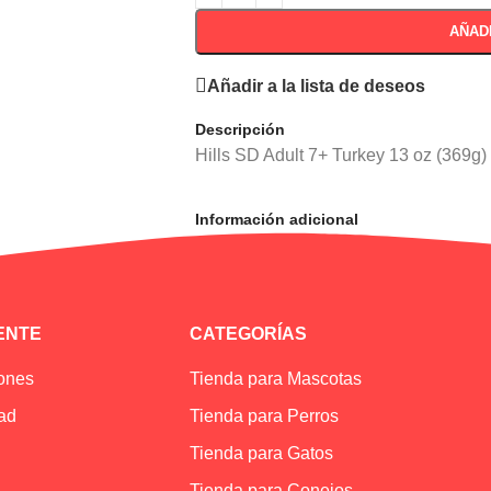
AÑAD
Añadir a la lista de deseos
Descripción
Hills SD Adult 7+ Turkey 13 oz (369g)
Información adicional
IENTE
CATEGORÍAS
iones
Tienda para Mascotas
dad
Tienda para Perros
Tienda para Gatos
Tienda para Conejos