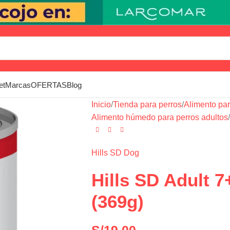
et
Marcas
OFERTAS
Blog
Inicio
/
Tienda para perros
/
Alimento par
Alimento húmedo para perros adultos
/
Hills SD Dog
Hills SD Adult 7
(369g)