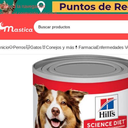
Saltar a la navegación
Saltar al contenido principal
Inicio
🐶Perros
🐱Gatos
🐰Conejos y más
💊Farmacia
Enfermedades V