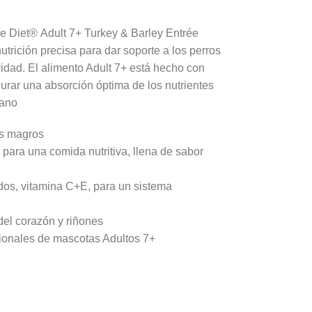
ce Diet®
Adult 7+ Turkey & Barley Entrée
trición precisa para dar soporte a los perros
vidad. El alimento Adult 7+ está hecho con
gurar una absorción óptima de los nutrientes
sano
os magros
para una comida nutritiva, llena de sabor
os, vitamina C+E, para un sistema
del corazón y riñones
ionales de mascotas Adultos 7+