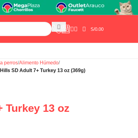
S/
0.00
a perros
/
Alimento Húmedo
/
Hills SD Adult 7+ Turkey 13 oz (369g)
+ Turkey 13 oz