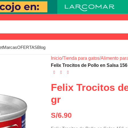
et
Marcas
OFERTAS
Blog
Inicio
/
Tienda para gatos
/
Alimento par
Felix Trocitos de Pollo en Salsa 156
Felix Trocitos d
gr
S/
6.90