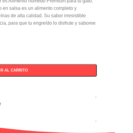
gr es Alimento húmedo Premium para tu gato.
o en salsa es un alimento completo y
as de alta calidad. Su sabor irresistible
ncia, para que tu engreído lo disfrute y saboree
IR AL CARRITO
r