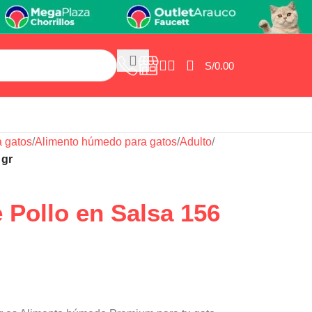
S/
0.00
a gatos
/
Alimento húmedo para gatos
/
Adulto
/
 gr
e Pollo en Salsa 156