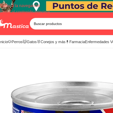
Saltar a la navegación
Saltar al contenido principal
Inicio
🐶Perros
🐱Gatos
🐰Conejos y más
💊Farmacia
Enfermedades V