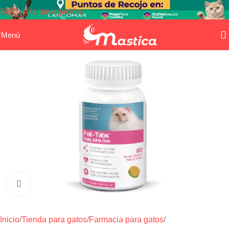
Saltar a la navegación
Saltar al contenido principal
Menú
Haga clic para ampliar
Inicio
/
Tienda para gatos
/
Farmacia para gatos
/