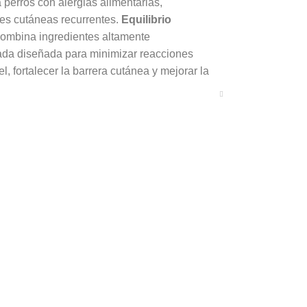
 perros con alergias alimentarias,
nes cutáneas recurrentes.
Equilibrio
ombina ingredientes altamente
zada diseñada para minimizar reacciones
l, fortalecer la barrera cutánea y mejorar la
mposición especializada,
Equilibrio
frece un enfoque integral que acompaña el
tolerancias nutricionales y cuadros
ca avanzada con Equilibrio
lergenic HA
na proteína hidrolizada que reduce el peso
de activar una respuesta inmunológica. Este
n y apoya la reducción de episodios alérgicos,
specto saludable y más resistente.