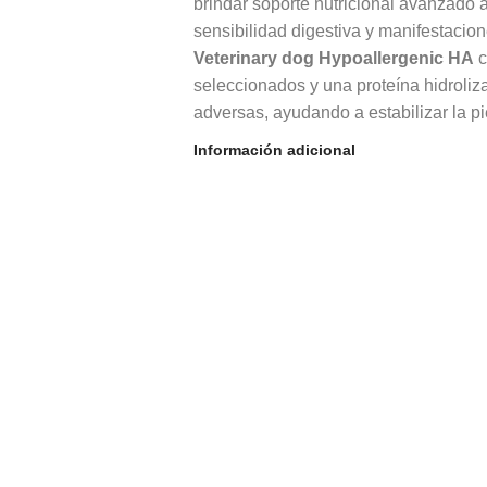
brindar soporte nutricional avanzado a
sensibilidad digestiva y manifestacio
Veterinary dog Hypoallergenic HA
c
seleccionados y una proteína hidroli
adversas, ayudando a estabilizar la pie
tolerancia digestiva. Gracias a su co
Información adicional
Veterinary dog Hypoallergenic HA
o
tratamiento veterinario en casos de in
dermatológicos asociados.
Nutrición dermatológi
Veterinary dog Hypoal
La fórmula hipoalergénica incorpora u
molecular y, con ello, la posibilidad 
tipo de proteína facilita su asimilació
ayudando a que la piel mantenga un a