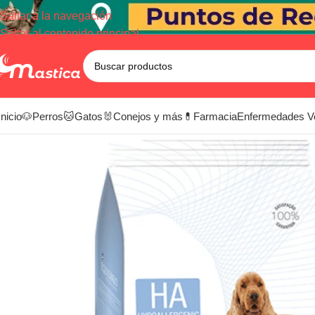
Saltar a la navegación
Saltar al contenido principal
Inicio
🐶Perros
🐱Gatos
🐰Conejos y más
💊Farmacia
Enfermedades V