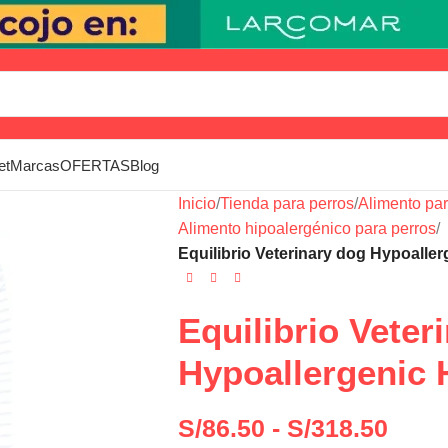
et
Marcas
OFERTAS
Blog
Inicio
/
Tienda para perros
/
Alimento pa
Alimento hipoalergénico para perros
/
Equilibrio Veterinary dog Hypoalle
Equilibrio Veter
Hypoallergenic
S/
86.50
-
S/
318.50