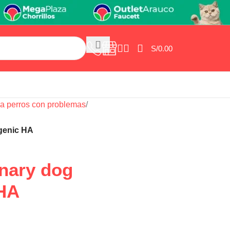
S/
0.00
ra perros con problemas
/
rgenic HA
inary dog
 HA