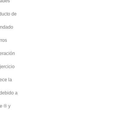
dades
ducto de
endado
rros
eración
jercicio
ece la
 debido a
e ® y