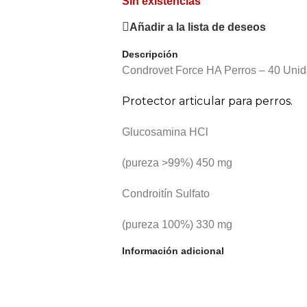
Sin existencias
Añadir a la lista de deseos
Descripción
Condrovet Force HA Perros – 40 Uni
Protector articular para perros.
Glucosamina HCl
(pureza >99%) 450 mg
Condroitín Sulfato
(pureza 100%) 330 mg
Información adicional
Ácido Hialurónico
Mobilee® 18 mg