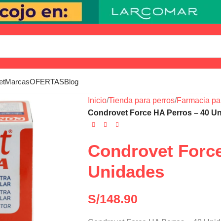
et
Marcas
OFERTAS
Blog
Inicio
/
Tienda para perros
/
Farmacia pa
Condrovet Force HA Perros – 40 U
Condrovet Force
Unidades
S/
148.90