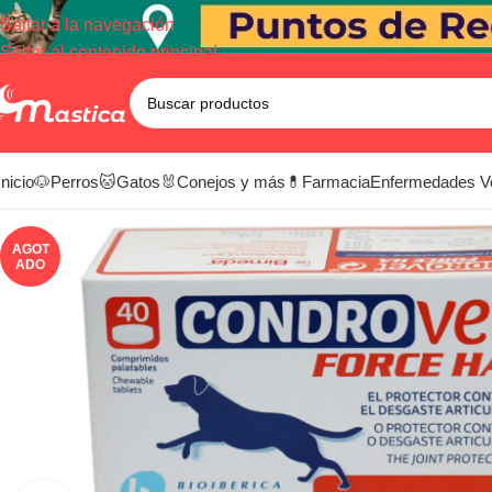
Saltar a la navegación
Saltar al contenido principal
Inicio
🐶Perros
🐱Gatos
🐰Conejos y más
💊Farmacia
Enfermedades V
AGOT
ADO