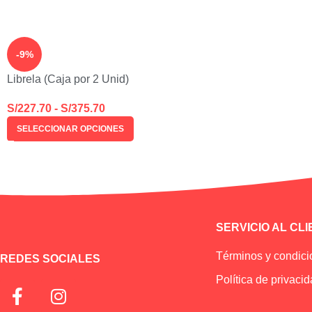
-9%
Librela (Caja por 2 Unid)
S/
227.70
-
S/
375.70
SELECCIONAR OPCIONES
SERVICIO AL CL
Términos y condic
REDES SOCIALES
Política de privaci