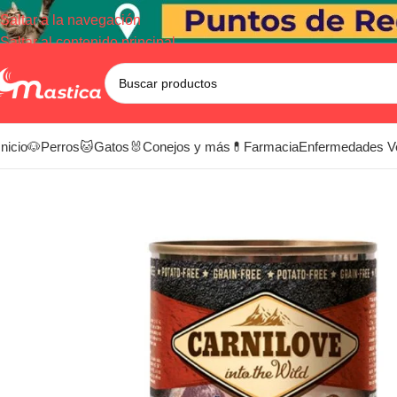
Saltar a la navegación
Saltar al contenido principal
Inicio
🐶Perros
🐱Gatos
🐰Conejos y más
💊Farmacia
Enfermedades V