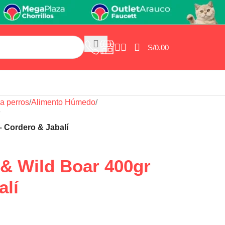
S/
0.00
a perros
/
Alimento Húmedo
/
– Cordero & Jabalí
& Wild Boar 400gr
alí