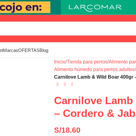
et
Marcas
OFERTAS
Blog
Inicio
/
Tienda para perros
/
Alimento par
Alimento húmedo para perros adultos
/
Carnilove Lamb & Wild Boar 400gr 
Carnilove Lamb 
– Cordero & Jab
S/
18.60