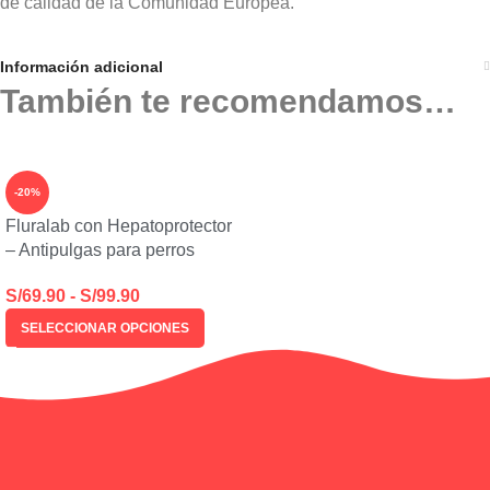
de calidad de la Comunidad Europea.
Información adicional
También te recomendamos…
-20%
Fluralab con Hepatoprotector
– Antipulgas para perros
S/
69.90
-
S/
99.90
SELECCIONAR OPCIONES